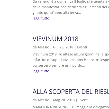
Da venerdì 6 a domenica 8 luglio si è tenuta a G
della manifestazione dedicata agli amanti del 
giunto quest’anno alla terza...
leggi tutto
VIEVINUM 2018
da
Alessio
|
Giu 26, 2018
|
Eventi
VieVinum 2018 Ho atteso alcuni giorni nella s
infarcito di superlativi, ma non è servito: l’es
conserverò sempre un ricordo...
leggi tutto
ALLA SCOPERTA DEL RIESL
da
Alessio
|
Mag 28, 2018
|
Eventi
MARATONA RIESLING Il 18 maggio la delegazione