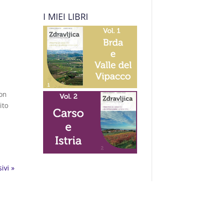
I MIEI LIBRI
con
ito
ivi »