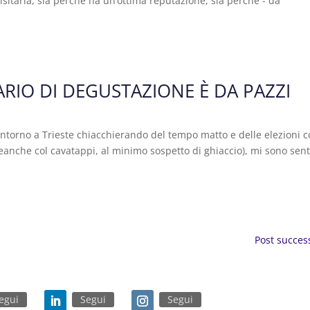
visitarla, sia perché ha un’ottima reputazione, sia perché - da
RIO DI DEGUSTAZIONE È DA PAZZI
 intorno a Trieste chiacchierando del tempo matto e delle elezioni 
neanche col cavatappi, al minimo sospetto di ghiaccio), mi sono sent
Post success
egui
Segui
Segui