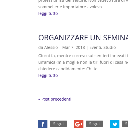
professionisti del settore. Non vedevo l’ora di 
sommelier e importatore - volevo...
leggi tutto
ORGANIZZARE UN SEMINA
da
Alessio
|
Mar 7, 2018
|
Eventi
,
Studio
Giorni fa, mentre correvo sui sentieri innevati
un’amica (mia moglie non la tiri fuori di casa 
chiedere candidamente: Chi te...
leggi tutto
« Post precedenti
Segui
Segui
S